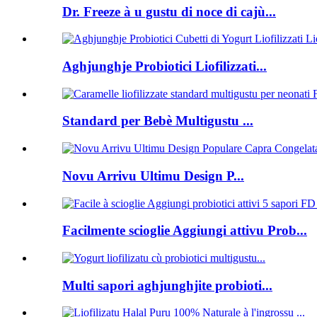
Dr. Freeze à u gustu di noce di cajù...
Aghjunghje Probiotici Liofilizzati...
Standard per Bebè Multigustu ...
Novu Arrivu Ultimu Design P...
Facilmente scioglie Aggiungi attivu Prob...
Multi sapori aghjunghjite probioti...