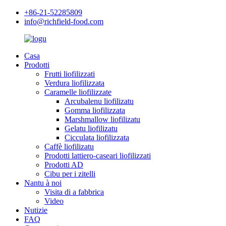
+86-21-52285809
info@richfield-food.com
Casa
Prodotti
Frutti liofilizzati
Verdura liofilizzata
Caramelle liofilizzate
Arcubalenu liofilizatu
Gomma liofilizzata
Marshmallow liofilizatu
Gelatu liofilizatu
Cicculata liofilizzata
Caffè liofilizatu
Prodotti lattiero-caseari liofilizzati
Prodotti AD
Cibu per i zitelli
Nantu à noi
Visita di a fabbrica
Video
Nutizie
FAQ