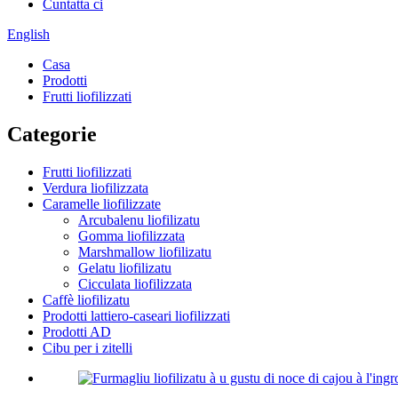
Cuntatta ci
English
Casa
Prodotti
Frutti liofilizzati
Categorie
Frutti liofilizzati
Verdura liofilizzata
Caramelle liofilizzate
Arcubalenu liofilizatu
Gomma liofilizzata
Marshmallow liofilizatu
Gelatu liofilizatu
Cicculata liofilizzata
Caffè liofilizatu
Prodotti lattiero-caseari liofilizzati
Prodotti AD
Cibu per i zitelli