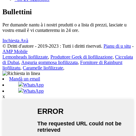
Bullettini
Per dumande nantu à i nostri prudutti o a lista di prezzi, lasciate u
vostru email è vi cuntatteremu in 24 ore.
Inchiesta Avà
© Dritti d'autore - 2019-2023 : Tutti i diritti riservati.
Pianu di u situ
-
AMP Mobile
Lemonheads liofilizzate
,
Produttore Geek di liofilizazione
,
Cicculata
di Dubai
,
Anguria gommosa liofilizzata
,
Fornitore di Rainburst
liofilizatu
,
Caramelle liofilizzate
,
Mandà un email
WhatsApp
WhatsApp
x