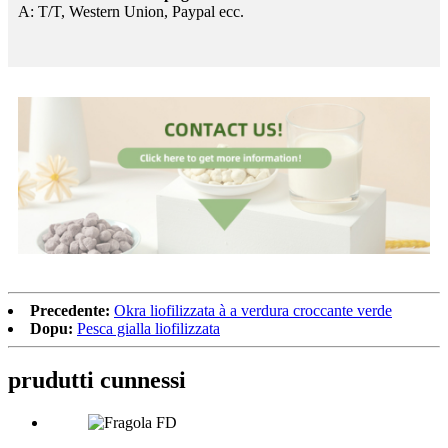
A: T/T, Western Union, Paypal ecc.
Precedente:
Okra liofilizzata à a verdura croccante verde
Dopu:
Pesca gialla liofilizzata
prudutti cunnessi