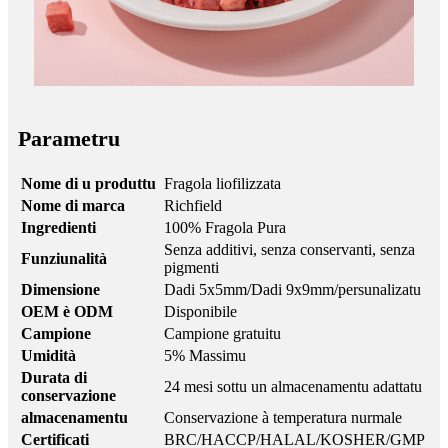
Parametru
Nome di u produttu
Fragola liofilizzata
Nome di marca
Richfield
Ingredienti
100% Fragola Pura
Senza additivi, senza conservanti, senza
Funziunalità
pigmenti
Dimensione
Dadi 5x5mm/Dadi 9x9mm/persunalizatu
OEM è ODM
Disponibile
Campione
Campione gratuitu
Umidità
5% Massimu
Durata di
24 mesi sottu un almacenamentu adattatu
conservazione
almacenamentu
Conservazione à temperatura nurmale
Certificati
BRC/HACCP/HALAL/KOSHER/GMP