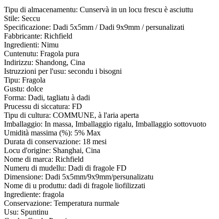
Tipu di almacenamentu: Cunservà in un locu frescu è asciuttu
Stile: Seccu
Specificazione: Dadi 5x5mm / Dadi 9x9mm / persunalizati
Fabbricante: Richfield
Ingredienti: Nimu
Cuntenutu: Fragola pura
Indirizzu: Shandong, Cina
Istruzzioni per l'usu: secondu i bisogni
Tipu: Fragola
Gustu: dolce
Forma: Dadi, tagliatu à dadi
Prucessu di siccatura: FD
Tipu di cultura: COMMUNE, à l'aria aperta
Imballaggio: In massa, Imballaggio rigalu, Imballaggio sottovuoto
Umidità massima (%): 5% Max
Durata di conservazione: 18 mesi
Locu d'origine: Shanghai, Cina
Nome di marca: Richfield
Numeru di mudellu: Dadi di fragole FD
Dimensione: Dadi 5x5mm/9x9mm/persunalizatu
Nome di u produttu: dadi di fragole liofilizzati
Ingrediente: fragola
Conservazione: Temperatura nurmale
Usu: Spuntinu