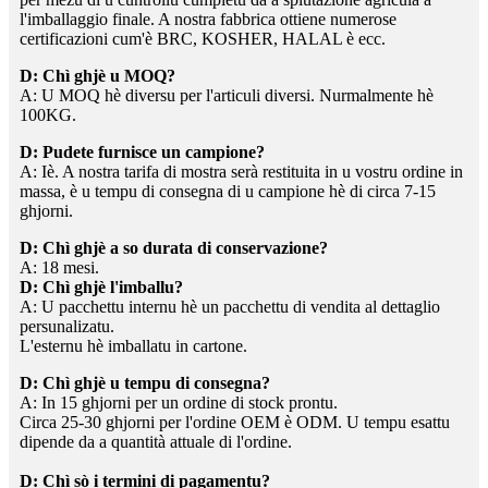
l'imballaggio finale. A nostra fabbrica ottiene numerose
certificazioni cum'è BRC, KOSHER, HALAL è ecc.
D: Chì ghjè u MOQ?
A: U MOQ hè diversu per l'articuli diversi. Nurmalmente hè
100KG.
D: Pudete furnisce un campione?
A: Iè. A nostra tarifa di mostra serà restituita in u vostru ordine in
massa, è u tempu di consegna di u campione hè di circa 7-15
ghjorni.
D: Chì ghjè a so durata di conservazione?
A: 18 mesi.
D: Chì ghjè l'imballu?
A: U pacchettu internu hè un pacchettu di vendita al dettaglio
persunalizatu.
L'esternu hè imballatu in cartone.
D: Chì ghjè u tempu di consegna?
A: In 15 ghjorni per un ordine di stock prontu.
Circa 25-30 ghjorni per l'ordine OEM è ODM. U tempu esattu
dipende da a quantità attuale di l'ordine.
D: Chì sò i termini di pagamentu?