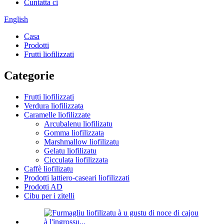
Cuntatta ci
English
Casa
Prodotti
Frutti liofilizzati
Categorie
Frutti liofilizzati
Verdura liofilizzata
Caramelle liofilizzate
Arcubalenu liofilizatu
Gomma liofilizzata
Marshmallow liofilizatu
Gelatu liofilizatu
Cicculata liofilizzata
Caffè liofilizatu
Prodotti lattiero-caseari liofilizzati
Prodotti AD
Cibu per i zitelli