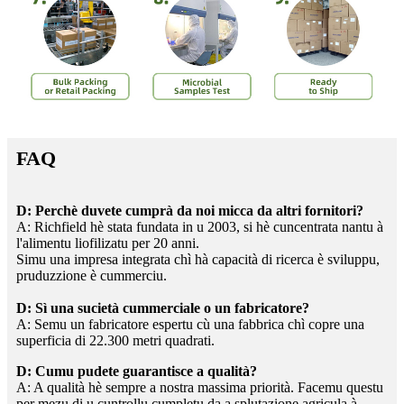
FAQ
D: Perchè duvete cumprà da noi micca da altri fornitori?
A: Richfield hè stata fundata in u 2003, si hè cuncentrata nantu à
l'alimentu liofilizatu per 20 anni.
Simu una impresa integrata chì hà capacità di ricerca è sviluppu,
pruduzzione è cummerciu.
D: Sì una sucietà cummerciale o un fabricatore?
A: Semu un fabricatore espertu cù una fabbrica chì copre una
superficia di 22.300 metri quadrati.
D: Cumu pudete guarantisce a qualità?
A: A qualità hè sempre a nostra massima priorità. Facemu questu
per mezu di u cuntrollu cumpletu da a splutazione agricula à