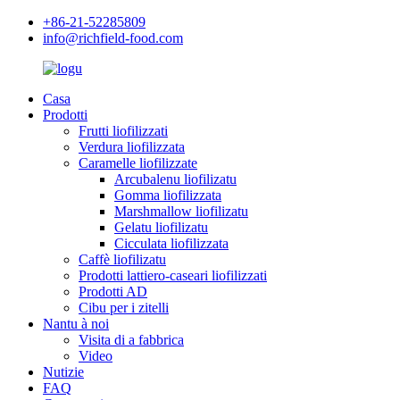
+86-21-52285809
info@richfield-food.com
Casa
Prodotti
Frutti liofilizzati
Verdura liofilizzata
Caramelle liofilizzate
Arcubalenu liofilizatu
Gomma liofilizzata
Marshmallow liofilizatu
Gelatu liofilizatu
Cicculata liofilizzata
Caffè liofilizatu
Prodotti lattiero-caseari liofilizzati
Prodotti AD
Cibu per i zitelli
Nantu à noi
Visita di a fabbrica
Video
Nutizie
FAQ