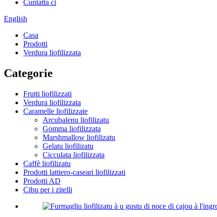
Cuntatta ci
English
Casa
Prodotti
Verdura liofilizzata
Categorie
Frutti liofilizzati
Verdura liofilizzata
Caramelle liofilizzate
Arcubalenu liofilizatu
Gomma liofilizzata
Marshmallow liofilizatu
Gelatu liofilizatu
Cicculata liofilizzata
Caffè liofilizatu
Prodotti lattiero-caseari liofilizzati
Prodotti AD
Cibu per i zitelli