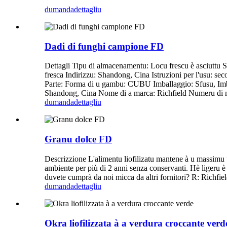
dumanda
dettagliu
Dadi di funghi campione FD
Dettagli Tipu di almacenamentu: Locu frescu è asciuttu S
fresca Indirizzu: Shandong, Cina Istruzioni per l'usu: se
Parte: Forma di u gambu: CUBU Imballaggio: Sfusu, Imba
Shandong, Cina Nome di a marca: Richfield Numeru di mu
dumanda
dettagliu
Granu dolce FD
Descrizzione L'alimentu liofilizatu mantene à u massimu u c
ambiente per più di 2 anni senza conservanti. Hè ligeru è 
duvete cumprà da noi micca da altri fornitori? R: Richfiel
dumanda
dettagliu
Okra liofilizzata à a verdura croccante verd