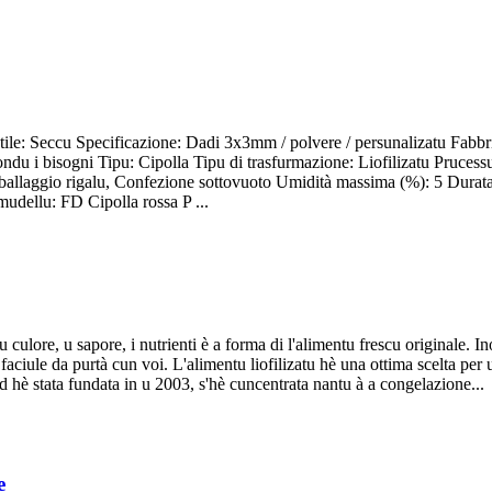
tile: Seccu Specificazione: Dadi 3x3mm / polvere / persunalizatu Fabbri
condu i bisogni Tipu: Cipolla Tipu di trasfurmazione: Liofilizatu Pruce
llaggio rigalu, Confezione sottovuoto Umidità massima (%): 5 Durata 
dellu: FD Cipolla rossa P ...
ulore, u sapore, i nutrienti è a forma di l'alimentu frescu originale. Ino
faciule da purtà cun voi. L'alimentu liofilizatu hè una ottima scelta pe
d hè stata fundata in u 2003, s'hè cuncentrata nantu à a congelazione...
e