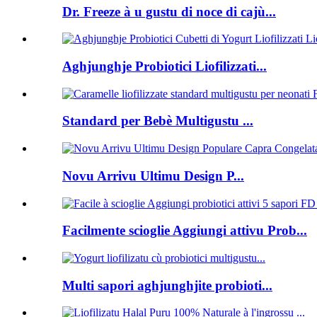
Dr. Freeze à u gustu di noce di cajù...
Aghjunghje Probiotici Liofilizzati...
Standard per Bebè Multigustu ...
Novu Arrivu Ultimu Design P...
Facilmente scioglie Aggiungi attivu Prob...
Multi sapori aghjunghjite probioti...