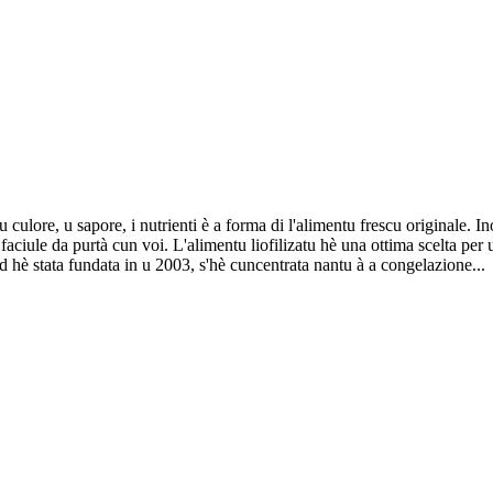
ulore, u sapore, i nutrienti è a forma di l'alimentu frescu originale. Ino
faciule da purtà cun voi. L'alimentu liofilizatu hè una ottima scelta pe
d hè stata fundata in u 2003, s'hè cuncentrata nantu à a congelazione...