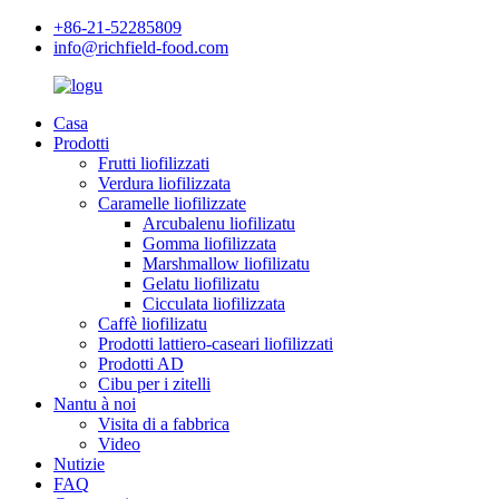
+86-21-52285809
info@richfield-food.com
Casa
Prodotti
Frutti liofilizzati
Verdura liofilizzata
Caramelle liofilizzate
Arcubalenu liofilizatu
Gomma liofilizzata
Marshmallow liofilizatu
Gelatu liofilizatu
Cicculata liofilizzata
Caffè liofilizatu
Prodotti lattiero-caseari liofilizzati
Prodotti AD
Cibu per i zitelli
Nantu à noi
Visita di a fabbrica
Video
Nutizie
FAQ