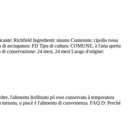
cante: Richfield Ingredienti: nisunu Cuntenutu: cipolla rossa
ssu di asciugatura: FD Tipu di cultura: COMUNE, à l'aria aperta
di conservazione: 24 mesi, 24 mesi Luogo d'origine:
ltre, l'alimentu liofilizatu pò esse cunservatu à temperatura
r u turismu, u piacè è l'alimentu di cunvenienza. FAQ D: Perchè