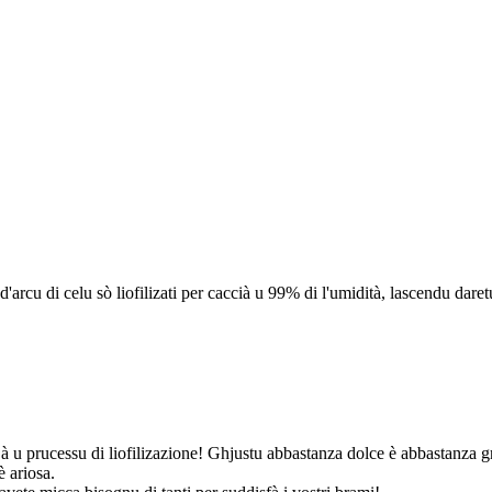
d'arcu di celu sò liofilizati per caccià u 99% di l'umidità, lascendu dare
 à u prucessu di liofilizazione! Ghjustu abbastanza dolce è abbastanza g
è ariosa.