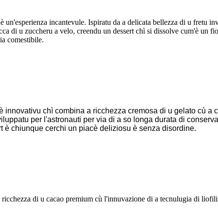
hè un'esperienza incantevule. Ispiratu da a delicata bellezza di u fretu i
cca di u zuccheru a velo, creendu un dessert chì si dissolve cum'è un fio
ia comestibile.
u è innovativu chì combina a ricchezza cremosa di u gelato cù a c
viluppatu per l'astronauti per via di a so longa durata di conserv
ssert è chiunque cerchi un piacè deliziosu è senza disordine.
 ricchezza di u cacao premium cù l'innuvazione di a tecnulugia di liofi