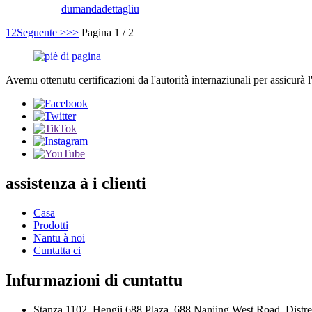
dumanda
dettagliu
1
2
Seguente >
>>
Pagina 1 / 2
Avemu ottenutu certificazioni da l'autorità internaziunali per assicurà l'a
assistenza à i clienti
Casa
Prodotti
Nantu à noi
Cuntatta ci
Infurmazioni di cuntattu
Stanza 1102, Hengji 688 Plaza, 688 Nanjing West Road, Distret