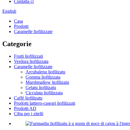
Cuntatta ci
English
Casa
Prodotti
Caramelle liofilizzate
Categorie
Frutti liofilizzati
Verdura liofilizzata
Caramelle liofilizzate
Arcubalenu liofilizatu
Gomma liofilizzata
Marshmallow liofilizatu
Gelatu liofilizatu
Cicculata liofilizzata
Caffè liofilizatu
Prodotti lattiero-caseari liofilizzati
Prodotti AD
Cibu per i zitelli