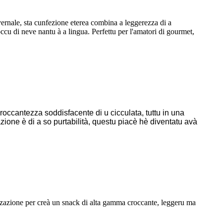
nvernale, sta cunfezione eterea combina a leggerezza di a
ccu di neve nantu à a lingua. Perfettu per l'amatori di gourmet,
roccantezza soddisfacente di u cicculata, tuttu in una
azione è di a so purtabilità, questu piacè hè diventatu avà
lizazione per creà un snack di alta gamma croccante, leggeru ma