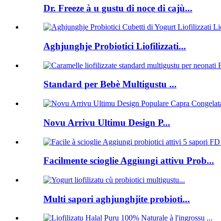
Dr. Freeze à u gustu di noce di cajù...
Aghjunghje Probiotici Liofilizzati...
Standard per Bebè Multigustu ...
Novu Arrivu Ultimu Design P...
Facilmente scioglie Aggiungi attivu Prob...
Multi sapori aghjunghjite probioti...