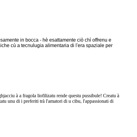
iosamente in bocca - hè esattamente ciò chì offrenu e
siche cù a tecnulugia alimentaria di l'era spaziale per
ghjacciu à a fragola liofilizatu rende questu pussibule! Creatu à
tu unu di i preferiti trà l'amatori di u cibu, l'appassionati di