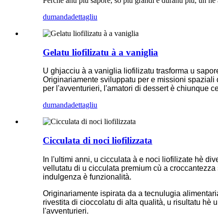
Perchè anu più sapore, sò più grandi è duranu più, ùn ne a
dumanda
dettagliu
Gelatu liofilizatu à a vaniglia
U ghjacciu à a vaniglia liofilizatu trasforma u sapor
Originariamente sviluppatu per e missioni spaziali 
per l'avventurieri, l'amatori di dessert è chiunque 
dumanda
dettagliu
Cicculata di noci liofilizzata
In l'ultimi anni, u cicculata à e noci liofilizate hè 
vellutatu di u cicculata premium cù a croccantezza so
indulgenza è funzionalità.
Originariamente ispirata da a tecnulugia alimentaria 
rivestita di cioccolatu di alta qualità, u risultatu h
l'avventurieri.