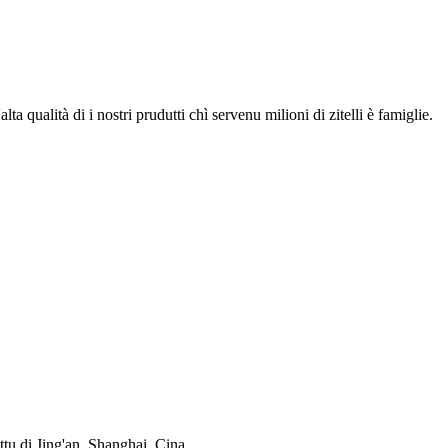
lta qualità di i nostri prudutti chì servenu milioni di zitelli è famiglie.
tu di Jing'an, Shanghai, Cina