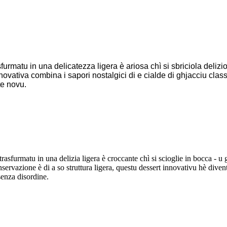
furmatu in una delicatezza ligera è ariosa chì si sbriciola deliz
nnovativa combina i sapori nostalgici di e cialde di ghjacciu clas
te novu.
rasfurmatu in una delizia ligera è croccante chì si scioglie in bocca - u 
nservazione è di a so struttura ligera, questu dessert innovativu hè diventa
senza disordine.