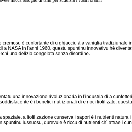
vete micca bisognu di tanti per suddisfà i vostri brami!
e cremosu è cunfortante di u ghjacciu à a vaniglia tradiziunale in
di a NASA in l'anni 1960, questu spuntinu innovativu hè diventa
cerchi una delizia congelata senza disordine.
diventatu una innovazione rivoluzionaria in l'industria di a cunfett
ddisfacente è i benefici nutrizionali di e noci liofilizate, quest
spaziale, a liofilizazione cunserva i sapori è i nutrienti natural
è un spuntinu lussuosu, durevule è riccu di nutrienti chì attrae i cu