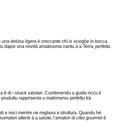
 una delizia ligera è croccante chì si scioglie in bocca.
tu dapoi una novità amatissima nantu à a Terra, perfettu
eria è di i snack salutari. Cumbinendu u gustu riccu è
u pruduttu rapprisenta u matrimoniu perfettu trà
i di e noci mentre ne migliora a struttura. Quandu hè
nsumatori attenti à a salute, l'amatori di cibo gourmet è