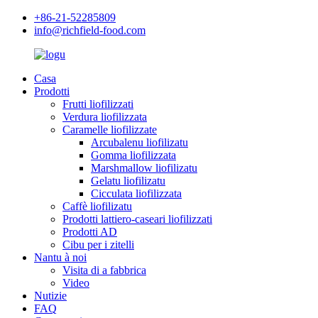
+86-21-52285809
info@richfield-food.com
Casa
Prodotti
Frutti liofilizzati
Verdura liofilizzata
Caramelle liofilizzate
Arcubalenu liofilizatu
Gomma liofilizzata
Marshmallow liofilizatu
Gelatu liofilizatu
Cicculata liofilizzata
Caffè liofilizatu
Prodotti lattiero-caseari liofilizzati
Prodotti AD
Cibu per i zitelli
Nantu à noi
Visita di a fabbrica
Video
Nutizie
FAQ